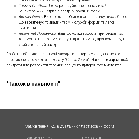
припадають до смаку будь-якому гурману.
Творча Свобода
: Легко реалізуйте свої ідеї та дизайн
кондитерських шедеврів завдяки зручній формі.
Висока Якість
: Виготовлена з безпечного пластику високої якості,
що забезпечує тривалий термін служби форми та легке
очищення.
Ідеальний Подарунок
: Ваші шоколадні сфери, приготовані за
допомогою цієї форми, стануть ідеальним подарунком на будь-
який святковий захід.
Зробіть свої свята та святкові заходи неповторними за допомогою
пластикової форми для шоколаду "Сфера 27мм". Натисніть зараз, щоб
придбати її та розпочати творчий процес кондитерського мистецтва.
"Також в наявності"
Замовлення індивідуальних пластикових форм
Букви/Цифри
Новорічні