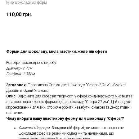
Мир шоколадных форм
110,00
грн.
Замовити
Форми для шоколаду, мила, мастики, желе пів сфети
Розміри шоколадного виробу:
Діаметр- 2.7см
Глибина- 1.35см
Заголовок
: Пластикова Форма для Шоколаду "Сфера 2,7см" - Смак та
Дизайн в Одній Упаковці
Опис
: Відкрийте для себе світ творчості у сфері кондитерського мистецтва
з нашою пластиковою формою для шоколаду "Сфера 27мм". Цей продукт
спроектований для тих, хто хоче робити незабутні смакові та декоративні
враження.
Чому вибрати нашу пластикову форму для шоколаду "Сфера"?
Смакові Шедеври
: Завдяки цій формі, ви можете створювати
шоколадні сфери з різними смаками та начинками, що