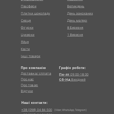
Півсфери
Великдень
Плитки шоколаду
День закоханих
Серця
День матері
Фігурки
8 Березня
Цукерки
1 Вересня
Яйця
Квіти
Інші товари
Про компанію
Графік роботи:
Доставка/ сплата
Пн-пт
09:00-18:00
Про нас
Сб-Нд
Вихідний
Про товар
Відгуки
Наші контакти:
+38 (098) 04 84 500
(Viber, WhatsApp, Telegram)