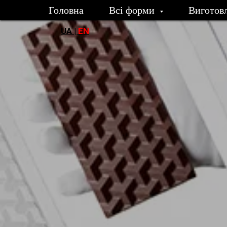
Головна
Всі форми
Виготов
UA |
EN