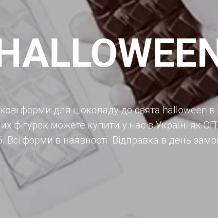
HALLOWEE
кові форми для шоколаду до свята halloween в 
х фігурок можете купити у нас в Україні як ОПТ
б. Всі форми в наявності. Відправка в день зам