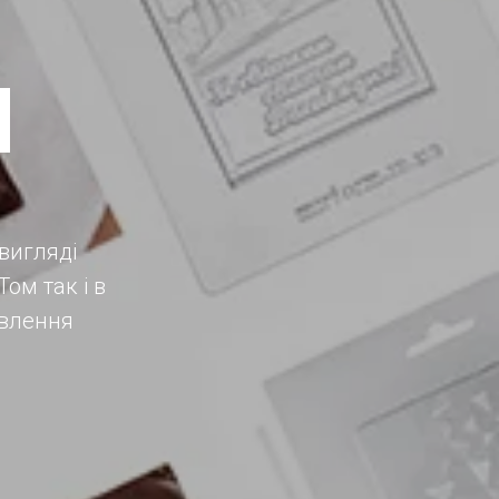
N
вигляді
ом так і в
овлення