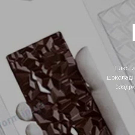
Пласти
шоколадни
роздрі