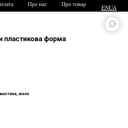
сплата
Про нас
Про товар
EN
UA
ки пластикова форма
мастики, желе