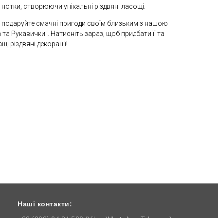
 нотки, створюючи унікальні різдвяні ласощі.
а подаруйте смачні пригоди своїм близьким з нашою
 Рукавички". Натисніть зараз, щоб придбати її та
 різдвяні декорації!
Наші контакти: