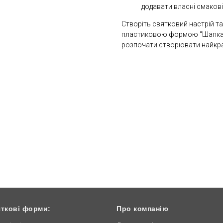
додавати власні смакові
Створіть святковий настрій т
пластиковою формою "Шапка та
розпочати створювати найкращі
ткові форми:
Про компанію