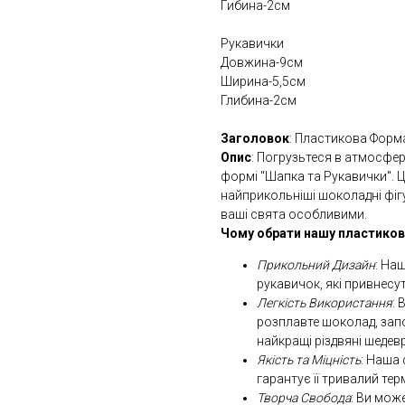
Гибина-2см
Рукавички
Довжина-9см
Ширина-5,5см
Глибина-2см
Заголовок
: Пластикова Форм
Опис
: Погрузьтеся в атмосфер
формі "Шапка та Рукавички". 
найприкольніші шоколадні фіг
ваші свята особливими.
Чому обрати нашу пластиков
Прикольний Дизайн
: На
рукавичок, які привнесут
Легкість Використання
: 
розплавте шоколад, запо
найкращі різдвяні шедев
Якість та Міцність
: Наша
гарантує її тривалий тер
Творча Свобода
: Ви мож