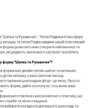
а "Шапка та Рукавички" - Тепла Різдвяна Атмосфера
у затишку та тепла Різдва завдяки нашій пластиковій
Ця форма дозволить вам створити найсмачніші та
ури, які додають святкового настрою та роблять
у форму "Шапка та Рукавички"?
ша форма має дизайн теплих шапок та затишних
ь дотик затишку у ваші святкові ласощі.
Виготовлення шоколадних фігур - це легко. Просто
вніть форму, дайте охолонути, і ось вони, ваші
ри.
 форма виготовлена з високоякісного пластику, що
мін служби та легке очищення.
ете вибирати інгредієнти для вашого шоколаду та