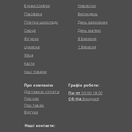
Букви/Цифри
Новорічні
Півсфери
Великдень
Плитки шоколаду
День закоханих
Серця
День матері
Фігурки
8 Березня
Цукерки
1 Вересня
Яйця
Квіти
Інші товари
Про компанію
Графік роботи:
Доставка/ сплата
Пн-пт
09:00-18:00
Про нас
Сб-Нд
Вихідний
Про товар
Відгуки
Наші контакти: