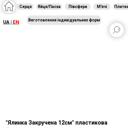
Серця
Яйця/Пасха
Півсфери
М'ячі
Плитк
Виготовлення індивідуальних форм
UA |
EN
"Ялинка Закручена 12см" пластикова