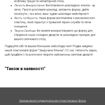
особливу грацію та неповторний стиль.
Легкість Використання
: Виготовлення шоколадних ялинок - це
легко. Просто розплавте шоколад, заповніть форму, дайте
охолонути, і ось вони, ваші чудові шоколадні майстерності.
Якість та Міцність
: Наша форма виготовлена з високоякісного
пластику, який гарантує її тривалий термін служби та легке
очищення.
Творча Свобода
: Ви можете використовувати цю форму для
створення інших солодких десертів та шоколадних прикрас для
вашого святкового столу.
Подаруйте собі та вашим близьким найсолодші миті Різдва завдяки
нашій пластиковій формі "Закручена Ялинка" (12 см). Натисніть зараз,
щоб придбати її та розпочати творити найсмачніші святкові десерти!
"Також в наявності"
Замовлення індивідуальних пластикових форм