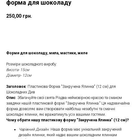
форма для шоколаду
250,00
грн.
Замовити
Форми для шоколаду, мила, мастики, желе
Розміри шоколадного виробу:
Висота- 15см
Діаметр- 12см
Заголовок
: Пластикова Форма "Закручена Ялинка" (12 см) для
Шоколадних Див
Опис
: Збагачуйте свої свята Різдва неймовірною красою та смаком
завдяки нашій пластиковій формі "Закручена Ялинка." Ця надзвичайна
форма дозволяє вам створювати найбільш незабутні та смачні
шоколадні ялинки, які вражатимуть усіх вашими гостями.
Чому обрати нашу пластикову форму "Закручена Ялинка" (12 см)?
Чарівний Дизайн
: Наша форма має унікальний закручений
дизайн ялинки, який надає вашим шоколадним ялинкам