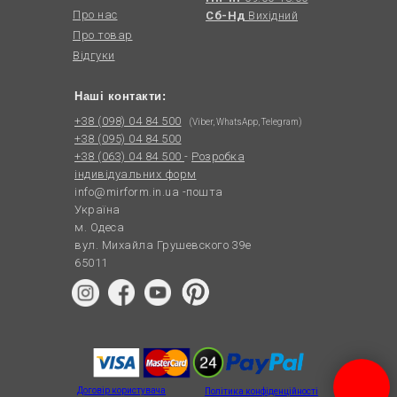
Про нас
Сб-Нд
Вихідний
Про товар
Відгуки
Наші контакти:
+38 (098) 04 84 500
(Viber, WhatsApp, Telegram)
+38 (095) 04 84 500
+38 (063) 04 84 500
-
Розробка
індивідуальних форм
info@mirform.in.ua
-пошта
Україна
м. Одеса
вул. Михайла Грушевского 39е
65011
Договір користувача
Політика конфіденційності