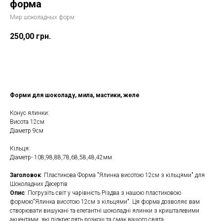
форма
Мир шоколадных форм
250,00
грн.
Замовити
Форми для шоколаду, мила, мастики, желе
Конус ялинки:
Висота 12см
Діаметр 9см
Кільця:
Діаметр- 108,98,88,78,68,58,48,42мм
Заголовок
: Пластикова Форма "Ялинка висотою 12см з кільцями" для
Шоколадних Десертів
Опис
: Погрузіть світ у чарівність Різдва з нашою пластиковою
формою"Ялинка висотою 12см з кільцями". Ця форма дозволяє вам
створювати вишукані та елегантні шоколадні ялинки з кришталевими
акцентами, які підкреслять розкош та смак вашого свята.