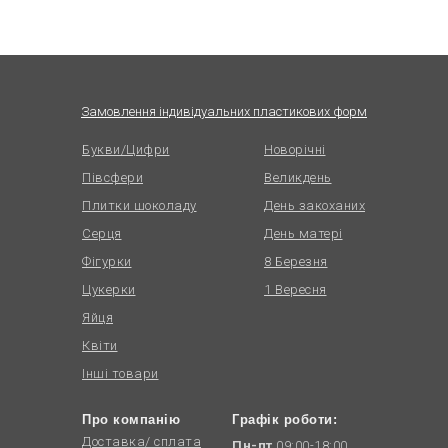
Замовлення індивідуальних пластикових форм
Букви/Цифри
Новорічні
Півсфери
Великдень
Плитки шоколаду
День закоханих
Серця
День матері
Фігурки
8 Березня
Цукерки
1 Вересня
Яйця
Квіти
Інші товари
Про компанію
Графік роботи:
Доставка/ сплата
Пн-пт
09:00-18:00