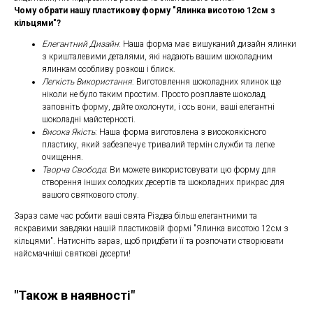
Чому обрати нашу пластикову форму "Ялинка висотою 12см з
кільцями"?
Елегантний Дизайн
: Наша форма має вишуканий дизайн ялинки
з кришталевими деталями, які надають вашим шоколадним
ялинкам особливу розкош і блиск.
Легкість Використання
: Виготовлення шоколадних ялинок ще
ніколи не було таким простим. Просто розплавте шоколад,
заповніть форму, дайте охолонути, і ось вони, ваші елегантні
шоколадні майстерності.
Висока Якість
: Наша форма виготовлена з високоякісного
пластику, який забезпечує тривалий термін служби та легке
очищення.
Творча Свобода
: Ви можете використовувати цю форму для
створення інших солодких десертів та шоколадних прикрас для
вашого святкового столу.
Зараз саме час робити ваші свята Різдва більш елегантними та
яскравими завдяки нашій пластиковій формі "Ялинка висотою 12см з
кільцями". Натисніть зараз, щоб придбати її та розпочати створювати
найсмачніші святкові десерти!
"Також в наявності"