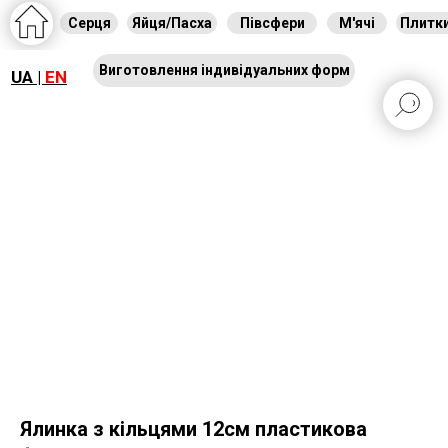
Серця
Яйця/Пасха
Півсфери
М'ячі
Плитк
Виготовлення індивідуальних форм
UA |
EN
Ялинка з кільцями 12см пластикова