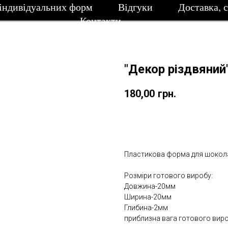
індивідуальних форм
Відгуки
Доставка, 
Контакти
"Декор різдвяни
180,00
грн.
Замовити
Пластикова форма для шокол
Розміри готового виробу:
Довжина-20мм
Ширина-20мм
Глибина-2мм
приблизна вага готового виро