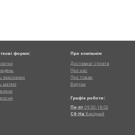
ткові форми:
Про компанію
орічні
Доставка/ сплата
икдень
Про нас
ь закоханих
Про товар
ь матері
Відгуки
ерезня
Графік роботи:
ересня
Пн-пт
09:00-18:00
Сб-Нд
Вихідний