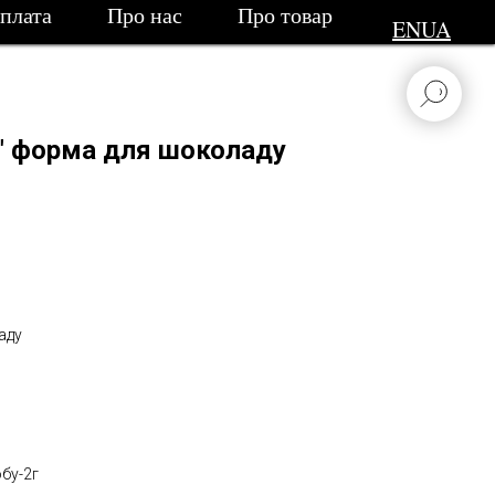
сплата
Про нас
Про товар
EN
UA
й" форма для шоколаду
аду
бу-2г