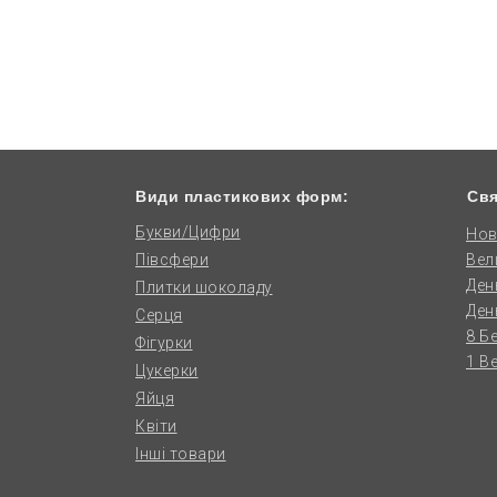
Види пластикових форм:
Свя
Букви/Цифри
Нов
Півсфери
Вел
Ден
Плитки шоколаду
Ден
Серця
8 Б
Фігурки
1 В
Цукерки
Яйця
Квіти
Інші товари