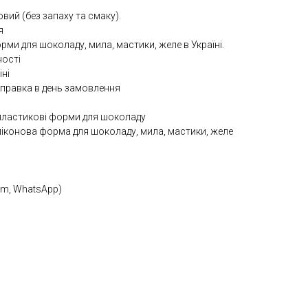
ий (без запаху та смаку).
я
ми для шоколаду, мила, мастики, желе в Україні.
ності
іні
ідправка в день замовлення
 пластикові форми для шоколаду
иліконова форма для шоколаду, мила, мастики, желе
ram, WhatsApp)