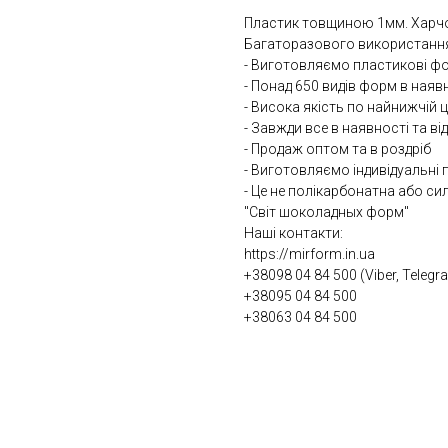
Пластик товщиною 1мм. Харчов
Багаторазового використанн
- Виготовляємо пластикові фор
- Понад 650 видів форм в наяв
- Висока якість по найнижчій ц
- Завжди все в наявності та в
- Продаж оптом та в роздріб
- Виготовляємо індивідуальні
- Це не полікарбонатна або с
"Світ шоколадных форм"
Наші контакти:
https://mirform.in.ua
+38098 04 84 500 (Viber, Teleg
+38095 04 84 500
+38063 04 84 500