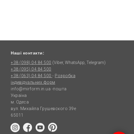
Наші контакти:
+38 (098) 04 84 500
(Viber, WhatsApp, Telegram)
+38 (095) 04 84 500
+38 (063) 04 84 500
-
Розробка
індивідуальних форм
info@mirform.in.ua
-пошта
Україна
м. Одеса
вул. Михайла Грушевского 39е
65011