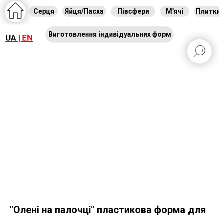
Серця
Яйця/Пасха
Півсфери
М'ячі
Плитк
Виготовлення індивідуальних форм
UA |
EN
"Олені на палочці" пластикова форма для