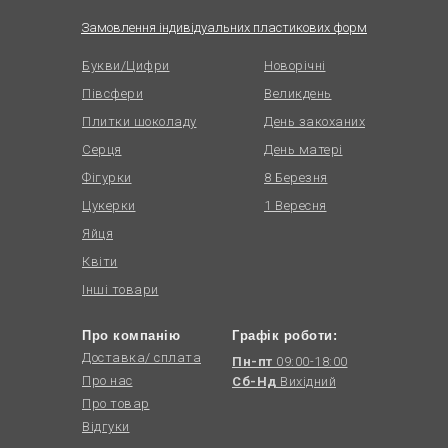
Замовлення індивідуальних пластикових форм
Букви/Цифри
Новорічні
Півсфери
Великдень
Плитки шоколаду
День закоханих
Серця
День матері
Фігурки
8 Березня
Цукерки
1 Вересня
Яйця
Квіти
Інші товари
Про компанію
Графік роботи:
Доставка/ сплата
Пн-пт
09:00-18:00
Про нас
Сб-Нд
Вихідний
Про товар
Відгуки