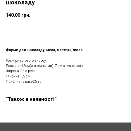
шоколаду
140,00
грн.
Замовити
Форми для шоколаду, мила, мастики, желе
Розміри готового виробу:
Довжина-15см(з паличками), 7 см сама голова
Ширина-7 см роги
Глибина-1,5 см
Приблизна вага-25 гр.
"Також в наявності"