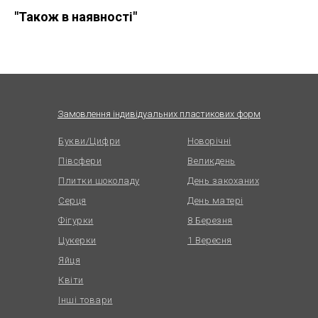
"Також в наявності"
Замовлення індивідуальних пластикових форм
Букви/Цифри
Новорічні
Півсфери
Великдень
Плитки шоколаду
День закоханих
Серця
День матері
Фігурки
8 Березня
Цукерки
1 Вересня
Яйця
Квіти
Інші товари