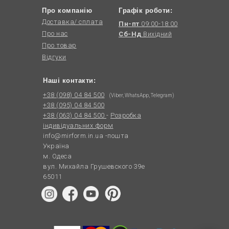
Про компанію
Графік роботи:
Доставка/ сплата
Пн-пт
09:00-18:00
Про нас
Сб-Нд
Вихідний
Про товар
Відгуки
Наші контакти:
+38 (098) 04 84 500
(Viber, WhatsApp, Telegram)
+38 (095) 04 84 500
+38 (063) 04 84 500
-
Розробка
індивідуальних форм
info@mirform.in.ua
-пошта
Україна
м. Одеса
вул. Михайла Грушевского 39е
65011