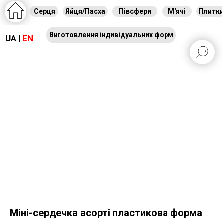
Серця
Яйця/Пасха
Півсфери
М'ячі
Плитк
Виготовлення індивідуальних форм
UA |
EN
Міні-сердечка асорті пластикова форма