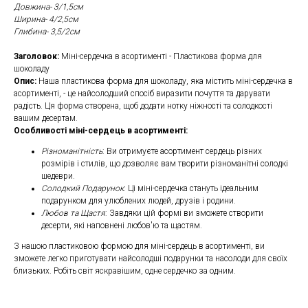
Довжина- 3/1,5см
Ширина- 4/2,5см
Глибина- 3,5/2см
Заголовок:
Міні-сердечка в асортименті - Пластикова форма для
шоколаду
Опис:
Наша пластикова форма для шоколаду, яка містить міні-сердечка в
асортименті, - це найсолодший спосіб виразити почуття та дарувати
радість. Ця форма створена, щоб додати нотку ніжності та солодкості
вашим десертам.
Особливості міні-сердець в асортименті:
Різноманітність
: Ви отримуєте асортимент сердець різних
розмірів і стилів, що дозволяє вам творити різноманітні солодкі
шедеври.
Солодкий Подарунок
: Ці міні-сердечка стануть ідеальним
подарунком для улюблених людей, друзів і родини.
Любов та Щастя
: Завдяки цій формі ви зможете створити
десерти, які наповнені любов'ю та щастям.
З нашою пластиковою формою для міні-сердець в асортименті, ви
зможете легко приготувати найсолодші подарунки та насолоди для своїх
близьких. Робіть світ яскравішим, одне сердечко за одним.