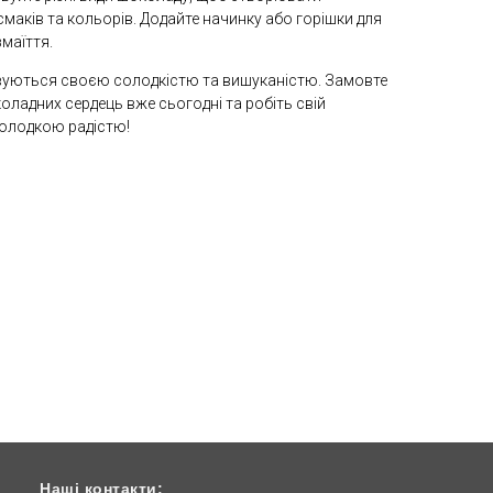
смаків та кольорів. Додайте начинку або горішки для
маїття.
овуються своєю солодкістю та вишуканістю. Замовте
ладних сердець вже сьогодні та робіть свій
олодкою радістю!
Наші контакти: