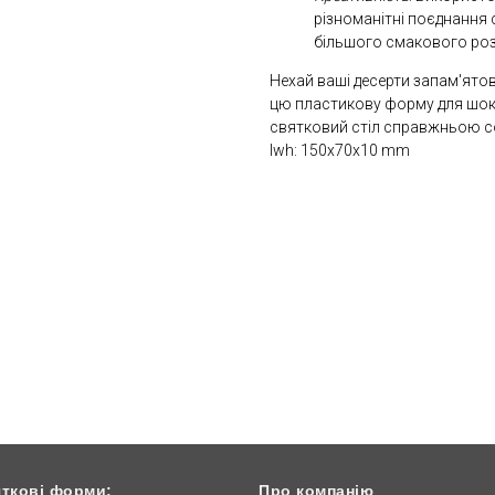
різноманітні поєднання 
більшого смакового роз
Нехай ваші десерти запам'ят
цю пластикову форму для шоко
святковий стіл справжньою с
lwh: 150x70x10 mm
ткові форми:
Про компанію