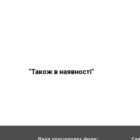
"Також в наявності"
Види пластикових форм:
Свя