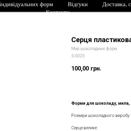
індивідуальних форм
Відгуки
Доставка, 
Контакти
Серця пластиков
Мир шоколадных форм
S-0023
100,00
грн.
Замовити
Форми для шоколаду, мила, 
Розміри шоколадного виробу:
Серце велике: