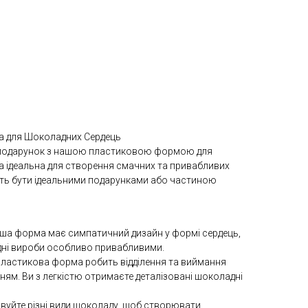
 для Шоколадних Сердець
подарунок з нашою пластиковою формою для
 ідеальна для створення смачних та привабливих
уть бути ідеальними подарунками або частиною
аша форма має симпатичний дизайн у формі сердець,
дні вироби особливо привабливими.
 Пластикова форма робить відділення та виймання
ям. Ви з легкістю отримаєте деталізовані шоколадні
овуйте різні види шоколаду, щоб створювати