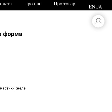
сплата
Про нас
Про товар
EN
UA
а форма
мастики, желе