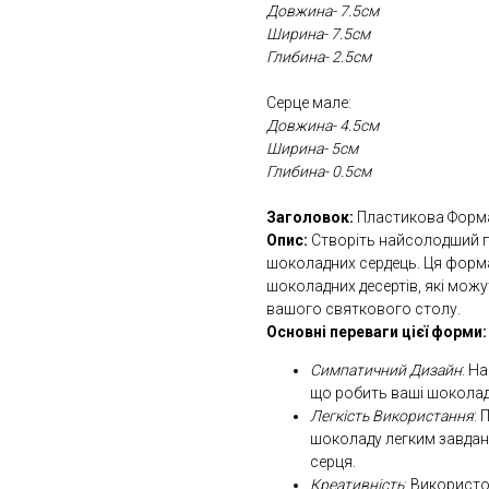
Довжина- 7.5см
Ширина- 7.5см
Глибина- 2.5см
Серце мале:
Довжина- 4.5см
Ширина- 5см
Глибина- 0.5см
Заголовок:
Пластикова Форма
Опис:
Створіть найсолодший 
шоколадних сердець. Ця форма
шоколадних десертів, які мож
вашого святкового столу.
Основні переваги цієї форми:
Симпатичний Дизайн
: Н
що робить ваші шокола
Легкість Використання
:
шоколаду легким завданн
серця.
Креативність
: Використ