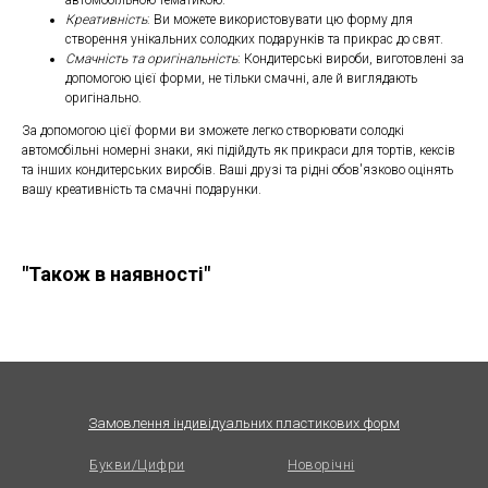
автомобільною тематикою.
Креативність
: Ви можете використовувати цю форму для
створення унікальних солодких подарунків та прикрас до свят.
Смачність та оригінальність
: Кондитерські вироби, виготовлені за
допомогою цієї форми, не тільки смачні, але й виглядають
оригінально.
За допомогою цієї форми ви зможете легко створювати солодкі
автомобільні номерні знаки, які підійдуть як прикраси для тортів, кексів
та інших кондитерських виробів. Ваші друзі та рідні обов'язково оцінять
вашу креативність та смачні подарунки.
"Також в наявності"
Замовлення індивідуальних пластикових форм
Букви/Цифри
Новорічні