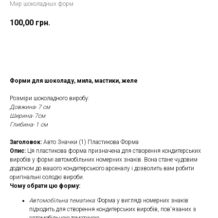
Мир шоколадных форм
100,00
грн.
Замовити
Форми для шоколаду, мила, мастики, желе
Розміри шоколадного виробу:
Довжина- 7 см
Ширина- 7см
Глибина- 1 см
Заголовок:
Авто Значки (1) Пластикова Форма
Опис:
Ця пластикова форма призначена для створення кондитерських
виробів у формі автомобільних номерних знаків. Вона стане чудовим
додатком до вашого кондитерського арсеналу і дозволить вам робити
оригінальні солодкі вироби.
Чому обрати цю форму:
Автомобільна тематика
: Форма у вигляді номерних знаків
підходить для створення кондитерських виробів, пов'язаних з