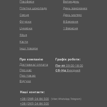
Півсфери
Великдень
Плитки шоколаду
День закоханих
Серця
День матері
Фігурки
8 Березня
Цукерки
1 Вересня
Яйця
Квіти
Інші товари
Про компанію
Графік роботи:
Доставка/ сплата
Пн-пт
09:00-18:00
Про нас
Сб-Нд
Вихідний
Про товар
Відгуки
Наші контакти:
+38 (098) 04 84 500
(Viber, WhatsApp, Telegram)
+38 (095) 04 84 500