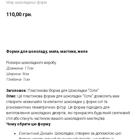
Мир шоколадных форм
110,00
грн.
Замовити
Форми для шоколаду, мила, мастики, желе
Розміри шоколадного виробу:
Довжина- 17см
Ширина- 9см
Глибина- 1см
Заголовок:
Пластикова Форма для Шоколадки "Соти"
Опис:
Ця пластикова форма для шоколадки "Соти" дозволить вам
створити незвичайні та елегантні шоколадки у формі сот та
різноманітних геометричних фігур. Ця форма підходить для
виготовлення шоколадних десертів, які прикрасять будь-який святковий
стіл або стануть частиною вашого шоколадного мистецтва.
Чому обрати цю форму:
Елегантний Дизайн
: Шоколадки, створені за допомогою цієї