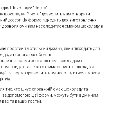
 для Шоколадки "Чиста"
я шоколадки "Чиста" дозволить вам створити
ний десерт. Ця форма підходить для виготовлення
у, дозволяючи вам насолодитися смаком шоколаду в
має простий та стильний дизайн, який підходить для
з додаткового оздоблення.
повнення форми розтопленим шоколадом і
вам швидко та легко отримати чисті шоколадки.
яді
: Ця форма дозволить вам насолодитися смаком
атків.
ля тих, хто цінує справжній смак шоколаду та
і за допомогою цієї форми, можуть бути відмінним
вас та ваших гостей.