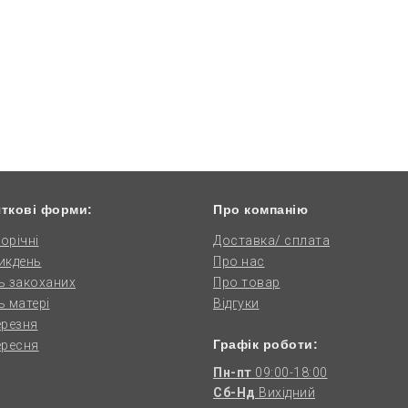
ткові форми:
Про компанію
орічні
Доставка/ сплата
икдень
Про нас
ь закоханих
Про товар
ь матері
Відгуки
ерезня
Графік роботи:
ересня
Пн-пт
09:00-18:00
Сб-Нд
Вихідний