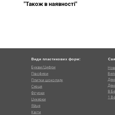
"Також в наявності"
Види пластикових форм:
Свя
Букви/Цифри
Нов
Півсфери
Вел
Ден
Плитки шоколаду
Ден
Серця
8 Б
Фігурки
1 В
Цукерки
Яйця
Квіти