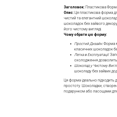
Заголовок:
Пластикова Форма
Опис:
Ця пластикова форма дл
чистий та елегантний шоколад
шоколадок без зайвого декор
його чистому вигляді.
Чому обрати цю форму:
Простий Дизайн
: Форма 
класичних шоколадок бе
Легка в Експлуатації
: За
охолодження дозволить 
Шоколад у Чистому Вигл
шоколаду без зайвих дод
Ця форма ідеально підходить д
простоту. Шоколадки, створен
подарунком або ласощами для 