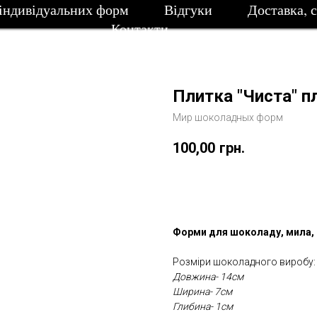
індивідуальних форм
Відгуки
Доставка, 
Контакти
Плитка "Чиста" 
Мир шоколадных форм
100,00
грн.
Замовити
Форми для шоколаду, мила, 
Розміри шоколадного виробу:
Довжина- 14см
Ширина- 7см
Глибина- 1см