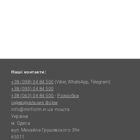
Наші контакти:
+38 (098) 04 84 500
(Viber, WhatsApp, Telegram)
+38 (095) 04 84 500
+38 (063) 04 84 500
-
Розробка
індивідуальних форм
info@mirform.in.ua
-пошта
Україна
м. Одеса
вул. Михайла Грушевского 39е
65011