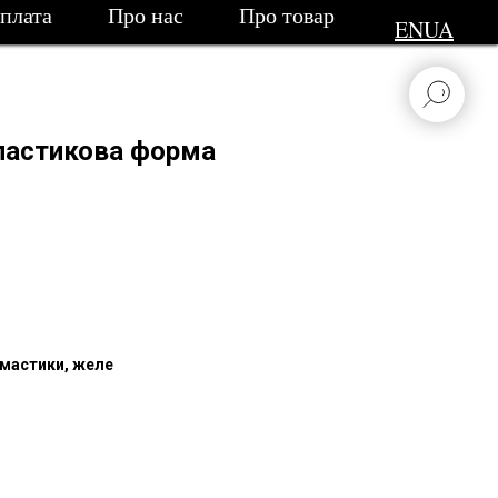
сплата
Про нас
Про товар
EN
UA
пластикова форма
мастики, желе