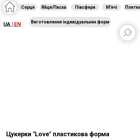
Серця
Яйця/Пасха
Півсфери
М'ячі
Плитк
Виготовлення індивідуальних форм
UA |
EN
Цукерки "Love" пластикова форма