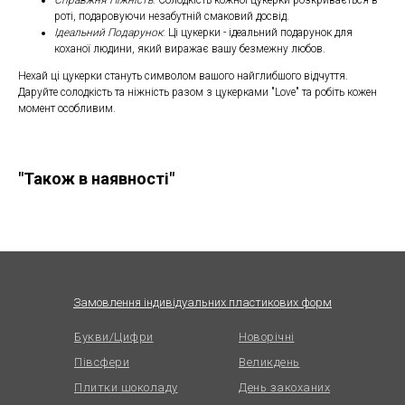
Справжня Ніжність
: Солодкість кожної цукерки розкривається в
роті, подаровуючи незабутній смаковий досвід.
Ідеальний Подарунок
: Ці цукерки - ідеальний подарунок для
коханої людини, який виражає вашу безмежну любов.
Нехай ці цукерки стануть символом вашого найглибшого відчуття.
Даруйте солодкість та ніжність разом з цукерками "Love" та робіть кожен
момент особливим.
"Також в наявності"
Замовлення індивідуальних пластикових форм
Букви/Цифри
Новорічні
Півсфери
Великдень
Плитки шоколаду
День закоханих