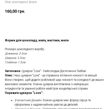
Мир шоколадных форм
160,00
грн.
Замовити
Форми для шоколаду, мила, мастики, желе
Розміри шоколадного виробу:
Довжина- 3.5cм
Ширина- 2.5см
Глибина- 1.5см
Заголовок:
Цукерки "Love" - Найсолодше Досягнення Любові
Опис:
Наші цукерки "Love" - це справжнє втілення ніжності та емоцій.
Вони створені, щоб додати особливий шар ніжності та солодкості до ваших
важливих моментів. Кожна цукерка виготовлена з найкращих
інгредієнтів та уважної роботи майстрів кондитерської справи.
Переваги цукерок "Love":
Елегантний Дизайн
: Кожна цукерка має форму серця та
оформлена з надзвичайною увагою до деталей.