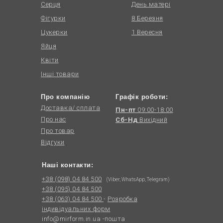
Серця
День матері
Фігурки
8 Березня
Цукерки
1 Вересня
Яйця
Квіти
Інші товари
Про компанію
Графік роботи:
Доставка/ сплата
Пн-пт
09:00-18:00
Про нас
Сб-Нд
Вихідний
Про товар
Відгуки
Наші контакти:
+38 (098) 04 84 500
(Viber, WhatsApp, Telegram)
+38 (095) 04 84 500
+38 (063) 04 84 500
-
Розробка
індивідуальних форм
info@mirform.in.ua
-пошта