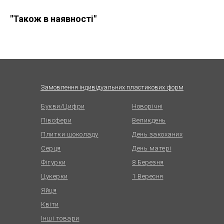
"Також в наявності"
Замовлення індивідуальних пластикових форм
Букви/Цифри
Новорічні
Півсфери
Великдень
Плитки шоколаду
День закоханих
Серця
День матері
Фігурки
8 Березня
Цукерки
1 Вересня
Яйця
Квіти
Інші товари