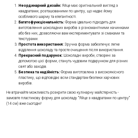
Неординарний дизайн:
Яйце має оригінальний вигляд з
квадратами, розташованими по центру, що надає йому
особливого шарму та елегантності.
Багатофункціональність:
Форма ідеально підходить для
виготовлення шоколадних виробів з різноманітними начинками
або без них, дозволяючи вам експериментувати зі смаками та
текстурами.
Простота використання:
Зручна форма забезпечує легке
відділення шоколаду та просте очищення після використання.
Прекрасний подарунок:
Шоколадні вироби, створені за
допомогою цієї форми, стануть чудовим подарунком для різних
свят або заходів.
Безпека та надійність:
Форма виготовлена з високоякісного
пластику, що відповідає всім стандартам безпеки харчових
виробів.
Не втрачайте можливість розкрити свою кулінарну майстерність -
замовте пластикову форму для шоколаду "Яйце з квадратами по центру"
(14 см) вже сьогодні!