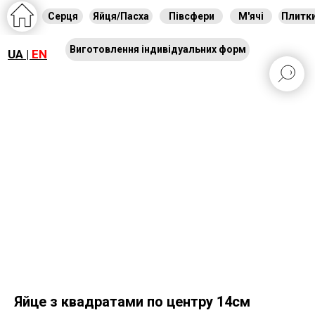
Серця
Яйця/Пасха
Півсфери
М'ячі
Плитк
Виготовлення індивідуальних форм
UA |
EN
Яйце з квадратами по центру 14см