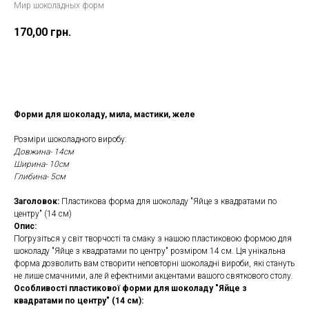
Мир шоколадных форм
170,00
грн.
Замовити
Форми для шоколаду, мила, мастики, желе
Розміри шоколадного виробу:
Довжина- 14см
Ширина- 10см
Глибина- 5см
Заголовок:
Пластикова форма для шоколаду "Яйце з квадратами по
центру" (14 см)
Опис:
Погрузіться у світ творчості та смаку з нашою пластиковою формою для
шоколаду "Яйце з квадратами по центру" розміром 14 см. Ця унікальна
форма дозволить вам створити неповторні шоколадні вироби, які стануть
не лише смачними, але й ефектними акцентами вашого святкового столу.
Особливості пластикової форми для шоколаду "Яйце з
квадратами по центру" (14 см):