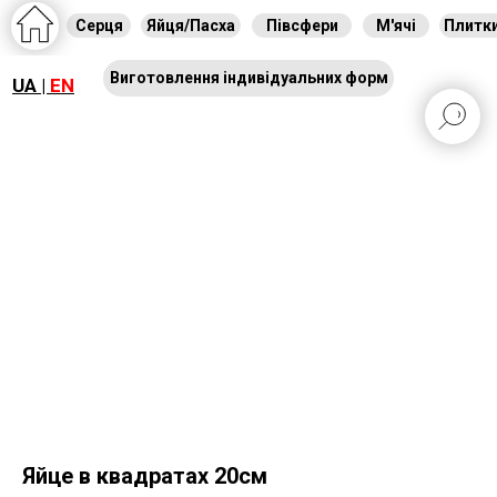
Серця
Яйця/Пасха
Півсфери
М'ячі
Плитк
Виготовлення індивідуальних форм
UA |
EN
Яйце в квадратах 20см