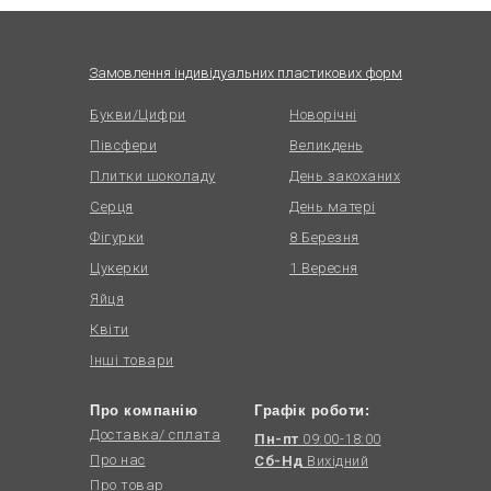
Замовлення індивідуальних пластикових форм
Букви/Цифри
Новорічні
Півсфери
Великдень
Плитки шоколаду
День закоханих
Серця
День матері
Фігурки
8 Березня
Цукерки
1 Вересня
Яйця
Квіти
Інші товари
Про компанію
Графік роботи:
Доставка/ сплата
Пн-пт
09:00-18:00
Про нас
Сб-Нд
Вихідний
Про товар