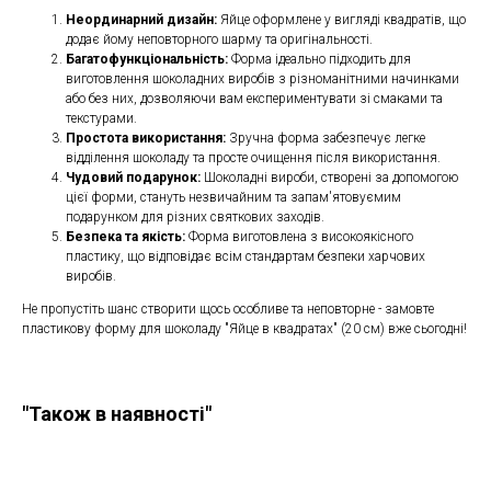
Неординарний дизайн:
Яйце оформлене у вигляді квадратів, що
додає йому неповторного шарму та оригінальності.
Багатофункціональність:
Форма ідеально підходить для
виготовлення шоколадних виробів з різноманітними начинками
або без них, дозволяючи вам експериментувати зі смаками та
текстурами.
Простота використання:
Зручна форма забезпечує легке
відділення шоколаду та просте очищення після використання.
Чудовий подарунок:
Шоколадні вироби, створені за допомогою
цієї форми, стануть незвичайним та запам'ятовуємим
подарунком для різних святкових заходів.
Безпека та якість:
Форма виготовлена з високоякісного
пластику, що відповідає всім стандартам безпеки харчових
виробів.
Не пропустіть шанс створити щось особливе та неповторне - замовте
пластикову форму для шоколаду "Яйце в квадратах" (20 см) вже сьогодні!
"Також в наявності"