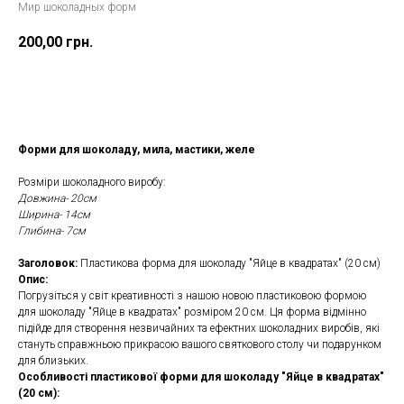
Мир шоколадных форм
200,00
грн.
Замовити
Форми для шоколаду, мила, мастики, желе
Розміри шоколадного виробу:
Довжина- 20см
Ширина- 14см
Глибина- 7см
Заголовок:
Пластикова форма для шоколаду "Яйце в квадратах" (20 см)
Опис:
Погрузіться у світ креативності з нашою новою пластиковою формою
для шоколаду "Яйце в квадратах" розміром 20 см. Ця форма відмінно
підійде для створення незвичайних та ефектних шоколадних виробів, які
стануть справжньою прикрасою вашого святкового столу чи подарунком
для близьких.
Особливості пластикової форми для шоколаду "Яйце в квадратах"
(20 см):