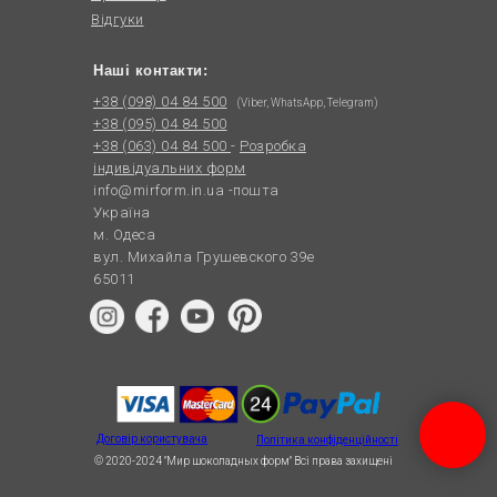
Відгуки
Наші контакти:
+38 (098) 04 84 500
(Viber, WhatsApp, Telegram)
+38 (095) 04 84 500
+38 (063) 04 84 500
-
Розробка
індивідуальних форм
info@mirform.in.ua
-пошта
Україна
м. Одеса
вул. Михайла Грушевского 39е
65011
Договір користувача
Політика конфіденційності
© 2020-2024 "Мир шоколадных форм" Всі права захищені