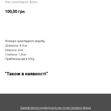
Мир шоколадных форм
100,00
грн.
Замовити
Розміри шоколадного виробу:
Довжина- 8,5см
Ширина- 6см
Глибина- 1,5см
Приблизна вага 50гр.
"Також в наявності"
Замовлення індивідуальних пластикових форм