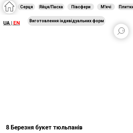
Серця
Яйця/Пасха
Півсфери
М'ячі
Плитк
Виготовлення індивідуальних форм
UA |
EN
8 Березня букет тюльпанів