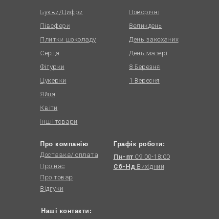
Букви/Цифри
Новорічні
Півсфери
Великдень
Плитки шоколаду
День закоханих
Серця
День матері
Фігурки
8 Березня
Цукерки
1 Вересня
Яйця
Квіти
Інші товари
Про компанію
Графік роботи:
Доставка/ сплата
Пн-пт
09:00-18:00
Про нас
Сб-Нд
Вихідний
Про товар
Відгуки
Наші контакти: